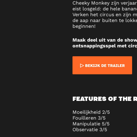
Cheeky Monkey zijn verjaa
IN
eist losgeld: de hele banan
Verken het circus en zijn 
BRUSSE
de aap naar buiten te lokke
beginnen!
Maak deel uit van de show
ontsnappingsspel met cir
▷ BEKIJK DE TRAILER
FEATURES OF THE
Moeilijkheid 2/5
Fouilleren 3/5
Manipulatie 5/5
Observatie 3/5