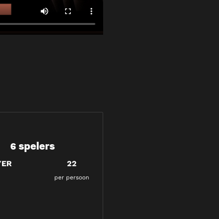
6 spelers
YER
22
per persoon