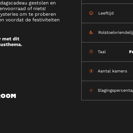
rdagscadeau gestolen en
envoorraad of niets!
Leeftijd
mysteries om te proberen
LS
n voordat de festiviteiten
Rolstoelvriendeli
 met dit
custhema.
Taal
F
Aantal kamers
Slagingspercenta
 ROOM