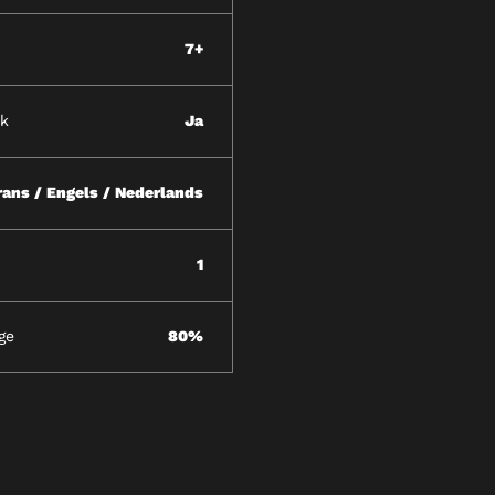
7+
jk
Ja
rans / Engels / Nederlands
1
ge
80%