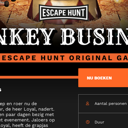
NU BOEKEN
s
SS
 rep en roer nu de
Aantal personen
ur, de heer Loyal, nadert.
een paar dagen bezig met
et evenement. Jaloers op
Duur
oyal, heeft de grapjas