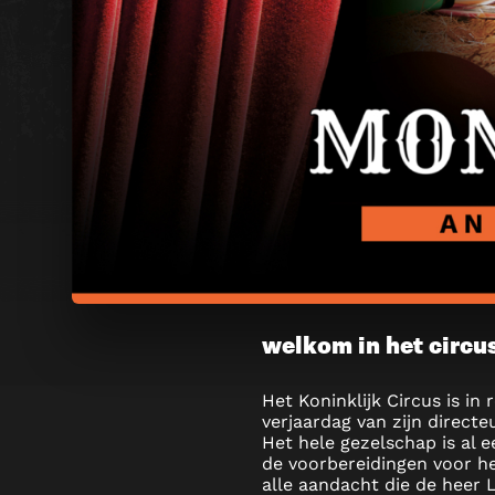
MONKEY
welkom in het circu
BUSINE
Het Koninklijk Circus is in
verjaardag van zijn directe
ESCAPE
Het hele gezelschap is al 
de voorbereidingen voor h
ROOM
alle aandacht die de heer L