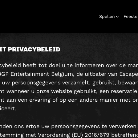
RIVACYBELEI
Spellen
Feeste
IT PRIVACYBELEID
acybeleid heeft tot doel u te informeren over de man
rooms
Cadeaubon
Verjaardag
Schattenjachten
Bedrijfsevenementen
Vrijgezellenfeest
Geschenkdoos
Kerstfeesten
Thuis
Bedrijfsevenem
Thuiswedstrijd
Urba
GP Entertainment Belgium, de uitbater van Escap
spelen
, uw persoonsgegevens verzamelt, gebruikt, bewaar
t wanneer u onze website gebruikt, een reservatie
t aan een ervaring of op een andere manier met o
ceert.
inden ons ertoe uw persoonsgegevens te verwerken 
temming met Verordening (EU) 2016/679 betreffen