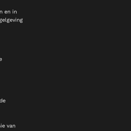
n en in
gelgeving
e
nde
ie van