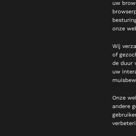
uw brows
browserp
besturin
onze web
Wij verz
of gezoc
de duur 
uw intera
muisbewe
Onze web
andere g
gebruike
verbeter