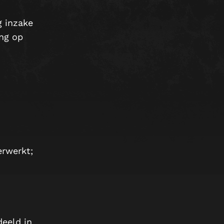
 inzake
ing op
erwerkt;
deeld in