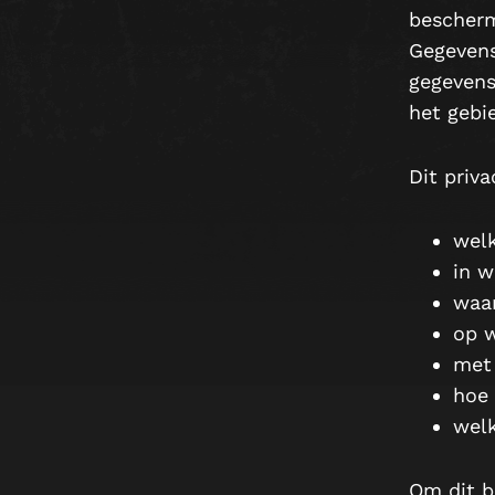
bescherm
Gegevens
gegevens
het gebi
Dit priva
welk
in w
waar
op w
met 
hoe 
welk
Om dit b