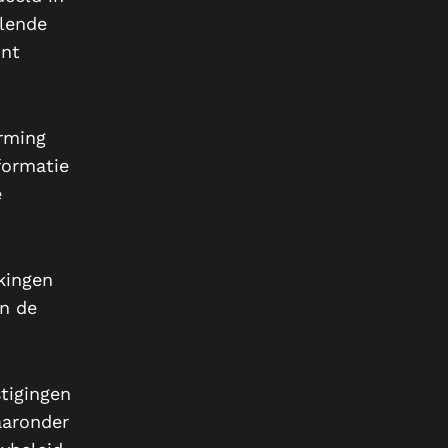
llende
unt
erming
formatie
e
kingen
n de
tigingen
aaronder