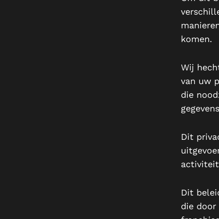
verschil
manieren
komen.
Wij hech
van uw p
die nood
gegevens 
Dit priv
uitgevoe
activite
Dit bele
die door