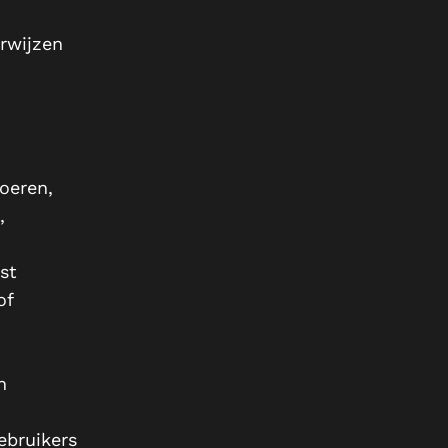
rwijzen
voeren,
,
st
of
n
ebruikers