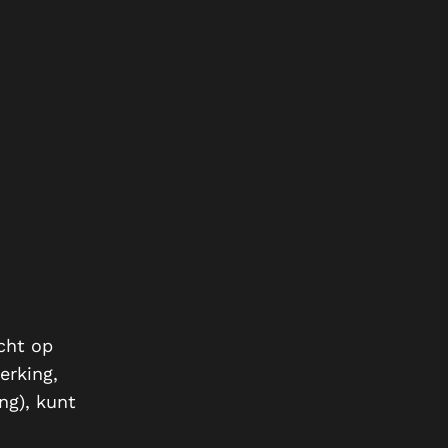
cht op
erking,
ng), kunt