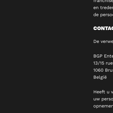
franchis
en trede
de perso
CONTA
De verwe
BGP Ente
13/15 ru
1060 Bru
België
Heeft u 
uw perso
opnemen