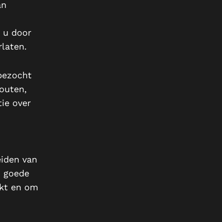
an
 u door
laten.
 bezocht
outen,
ie over
iden van
n goede
ekt en om