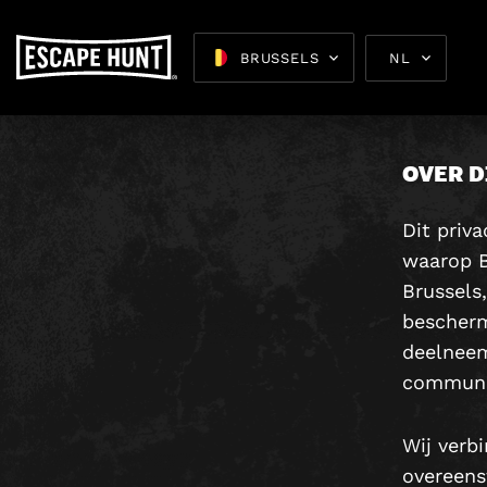
P
BRUSSELS
NL
OVER D
Dit priv
Escape 
waarop B
Brussels
bescherm
deelneem
communi
Wij verb
overeens