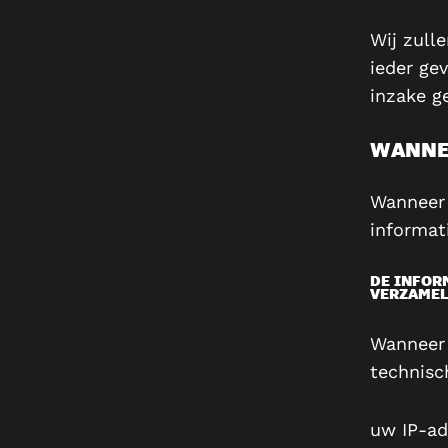
Wij zull
ieder ge
inzake g
WANNEE
Wanneer 
informat
DE INFOR
VERZAMEL
Wanneer 
technisc
uw IP-ad