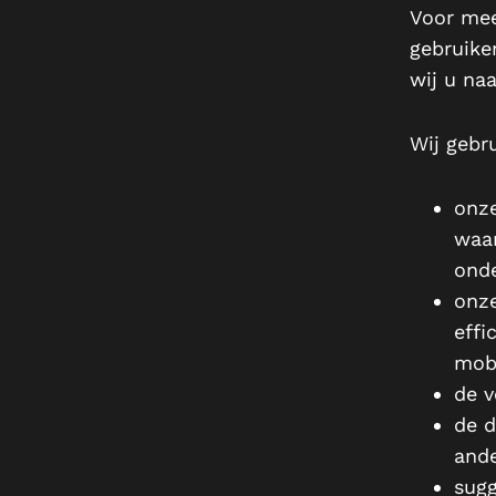
Voor mee
gebruike
wij u naa
Wij gebr
onze
waar
onde
onze
effi
mobi
de v
de d
ande
sugg