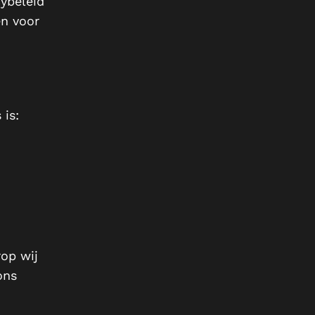
cybeleid
en voor
is:
rop wij
ons