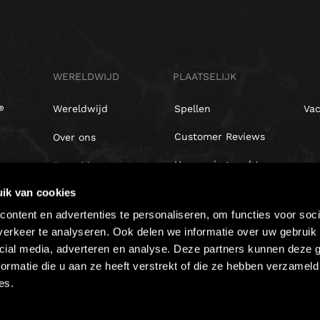
WERELDWIJD
PLAATSELIJK
Wereldwijd
Spellen
Vac
Customer Reviews
Over ons
Herroepingsrecht
Franchisenemers
r
ik van cookies
PRIVACYBELEID
Investeerders
t,
ontent en advertenties te personaliseren, om functies voor soci
erkeer te analyseren. Ook delen we informatie over uw gebruik 
cial media, adverteren en analyse. Deze partners kunnen deze
ormatie die u aan ze heeft verstrekt of die ze hebben verzameld
es.