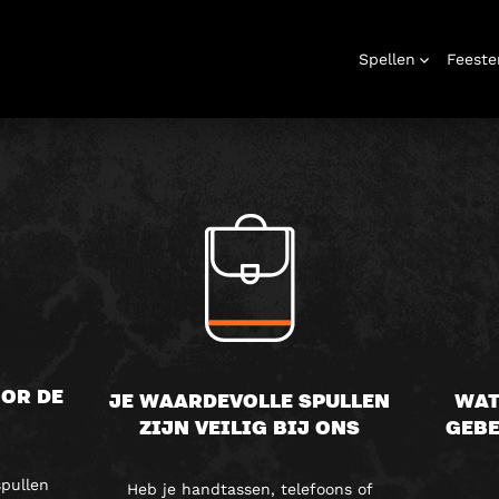
GESTELDE V
Spellen
Feeste
rooms
Cadeaubon
Verjaardag
Schattenjachten
Bedrijfsevenementen
Vrijgezellenfeest
Geschenkdoos
Kerstfeesten
Thuis
Bedrijfsevenem
Thuiswedstrijd
Urba
spelen
OOR DE
JE WAARDEVOLLE SPULLEN
WAT
ZIJN VEILIG BIJ ONS
GEBE
spullen
Heb je handtassen, telefoons of