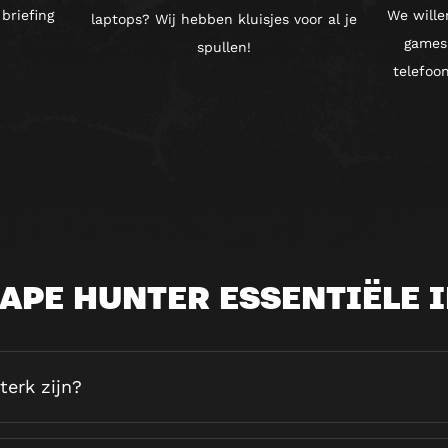
briefing
We wille
laptops? Wij hebben kluisjes voor al je
games 
spullen!
telefoo
APE HUNTER ESSENTIËLE 
terk zijn?