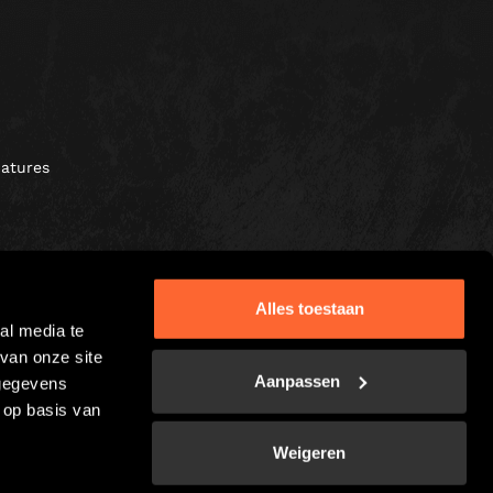
atures
Alles toestaan
al media te
van onze site
Aanpassen
 gegevens
 op basis van
Weigeren