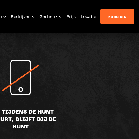
RAGEN
n
Bedrijven
Geshenk
Prijs
Locatie
NU BOEKEN
enten
n Quest
 TIJDENS DE HUNT
URT, BLIJFT BIJ DE
HUNT