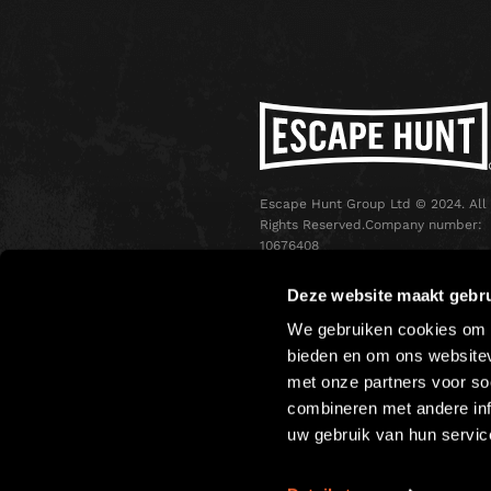
Escape Hunt Group Ltd © 2024. All
Rights Reserved.Company number:
10676408
Registered address: Boom Battle Ba
Oxford Street, Ground Floor and
Deze website maakt gebru
Basement level, 70-88 Oxford Stree
We gebruiken cookies om c
London, W1D 1BS
bieden en om ons websitev
met onze partners voor so
combineren met andere inf
uw gebruik van hun servic