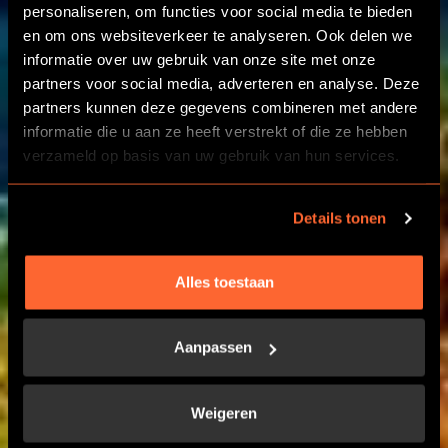
personaliseren, om functies voor social media te bieden
BRUSSELS ESCAPE
en om ons websiteverkeer te analyseren. Ook delen we
ROOM PARTIES
informatie over uw gebruik van onze site met onze
partners voor social media, adverteren en analyse. Deze
partners kunnen deze gegevens combineren met andere
VERJAARDAGS EN
informatie die u aan ze heeft verstrekt of die ze hebben
VRIJGEZELLENFEEST
verzameld op basis van uw gebruik van hun services.
Details tonen
LEARN MORE
Alles toestaan
CONTACT US
Aanpassen
Weigeren