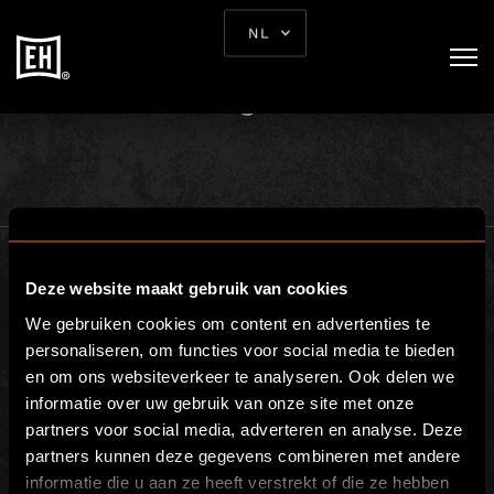
L’AVENTURE COMMENCE
NL
ICI
Deze website maakt gebruik van cookies
We gebruiken cookies om content en advertenties te
personaliseren, om functies voor social media te bieden
en om ons websiteverkeer te analyseren. Ook delen we
Escape Hunt Group Ltd © 2024. All Rights Reserved.Company number:
10676408
informatie over uw gebruik van onze site met onze
Registered address: Boom Battle Bar Oxford Street, Ground Floor and
partners voor social media, adverteren en analyse. Deze
Basement level, 70-88 Oxford Street, London, W1D 1BS
partners kunnen deze gegevens combineren met andere
informatie die u aan ze heeft verstrekt of die ze hebben
WERELDWIJD