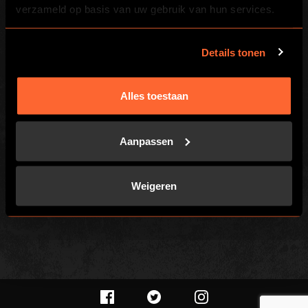
verzameld op basis van uw gebruik van hun services.
Wereldwijd
Over ons
Details tonen
Franchisenemers
Investeerders
Alles toestaan
PLAATSELIJK
Aanpassen
Spellen
Vacatures
Customer Reviews
Weigeren
Herroepingsrecht
PRIVACYBELEID