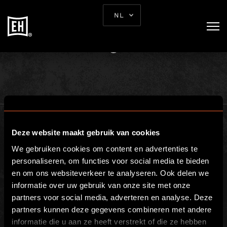
HET AVONTUUR BEGINT
NL
HIER
Deze website maakt gebruik van cookies
We gebruiken cookies om content en advertenties te
personaliseren, om functies voor social media te bieden
en om ons websiteverkeer te analyseren. Ook delen we
Escape Hunt Group Ltd © 2024. All Rights Reserved.Company number:
10676408
informatie over uw gebruik van onze site met onze
Registered address: Boom Battle Bar Oxford Street, Ground Floor and
partners voor social media, adverteren en analyse. Deze
Basement level, 70-88 Oxford Street, London, W1D 1BS
partners kunnen deze gegevens combineren met andere
informatie die u aan ze heeft verstrekt of die ze hebben
WERELDWIJD