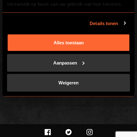
verzameld op basis van uw gebruik van hun services.
Wereldwijd
Over ons
Details tonen
Franchisenemers
Investeerders
Alles toestaan
PLAATSELIJK
Aanpassen
Spellen
Vacatures
Customer Reviews
Weigeren
Herroepingsrecht
PRIVACYBELEID