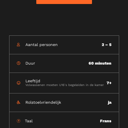
Aantal personen
2 – 5
Duur
60 minuten
Leeftijd
7+
Volwassenen moeten U16's begeleiden in de kamer
Rolstoelvriendelijk
ja
Taal
Frans