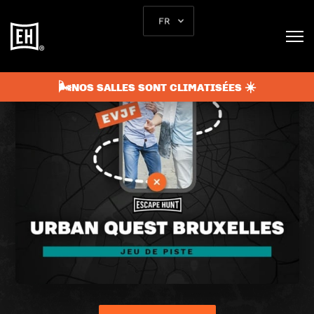
FR
🌬️NOS SALLES SONT CLIMATISÉES ☀️