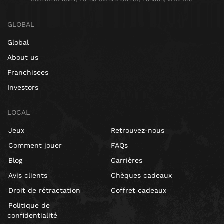
GLOBAL
Global
About us
Franchisees
Investors
LOCAL
Jeux
Retrouvez-nous
Comment jouer
FAQs
Blog
Carrières
Avis clients
Chèques cadeaux
Droit de rétractation
Coffret cadeaux
Politique de
confidentialité