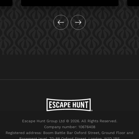
Escape Hunt Group Ltd © 2026. All Rights Reserved.
Company number: 10676408
Registered address: Boom Battle Bar Oxford Street, Ground Floor and
Basement level, 70-88 Oxford Street, London, W1D 1BS