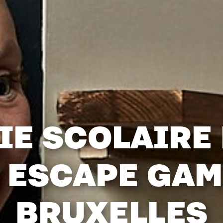
IE SCOLAIRE
 ESCAPE GAM
BRUXELLES