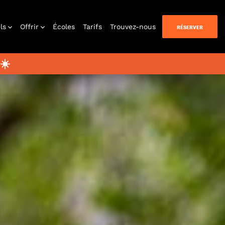
ls
Offrir
Écoles
Tarifs
Trouvez-nous
RÉSERVER
☀️
n Quest