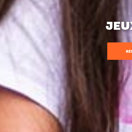
JEU
RÉ