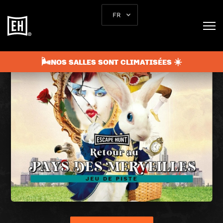
FR
🌬️NOS SALLES SONT CLIMATISÉES ☀️