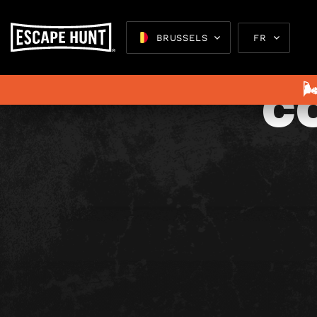
L
BRUSSELS
FR
C

Escape 