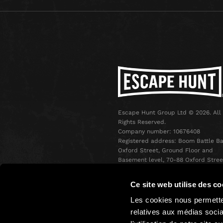
Escape Hunt Group Ltd © 2026. All
Rights Reserved.
Company number: 10676408
Registered address: Boom Battle Ba
Oxford Street, Ground Floor and
Basement level, 70-88 Oxford Stree
London, W1D 1BS
Ce site web utilise des co
Les cookies nous permetten
relatives aux médias socia