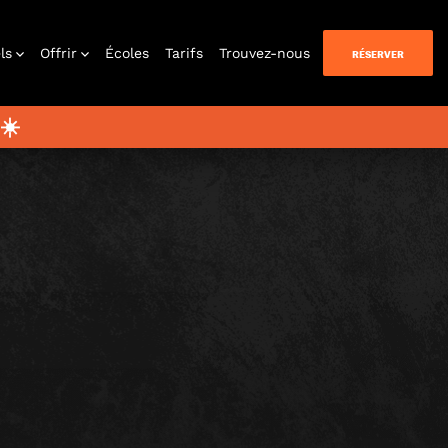
ls
Offrir
Écoles
Tarifs
Trouvez-nous
RÉSERVER
☀️
n Quest