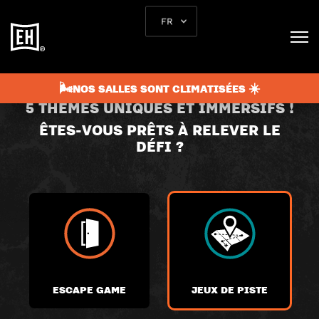
FR
CHOISISSEZ VOTRE
AVENTURE
🌬️NOS SALLES SONT CLIMATISÉES ☀️
5 THÈMES UNIQUES ET IMMERSIFS !
ÊTES-VOUS PRÊTS À RELEVER LE
DÉFI ?
ESCAPE GAME
JEUX DE PISTE