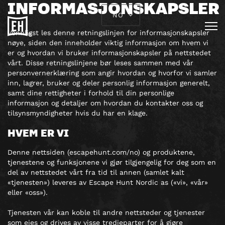
INFORMASJONSKAPSLER
NO
Vennligst les denne retningslinjen for informasjonskapsler
nøye, siden den inneholder viktig informasjon om hvem vi
er og hvordan vi bruker informasjonskapsler på nettstedet
vårt. Disse retningslinjene bør leses sammen med vår
personvernerklæring som angir hvordan og hvorfor vi samler
inn, lagrer, bruker og deler personlig informasjon generelt,
samt dine rettigheter i forhold til din personlige
informasjon og detaljer om hvordan du kontakter oss og
tilsynsmyndigheter hvis du har en klage.
HVEM ER VI
Denne nettsiden (escapehunt.com/no) og produktene,
tjenestene og funksjonene vi gjør tilgjengelig for deg som en
del av nettstedet vårt fra tid til annen (samlet kalt
«tjenesten») leveres av Escape Hunt Nordic as («vi», «vår»
eller «oss»).
Tjenesten vår kan koble til andre nettsteder og tjenester
som eies og drives av visse tredjeparter for å gjøre