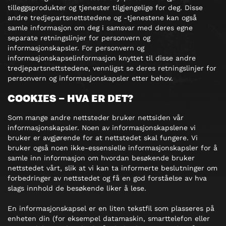
tilleggsprodukter og tjenester tilgjengelige for deg. Disse
andre tredjepartsnettstedene og -tjenestene kan også
samle informasjon om deg i samsvar med deres egne
separate retningslinjer for personvern og
informasjonskapsler. For personvern og
informasjonskapselinformasjon knyttet til disse andre
tredjepartsnettstedene, vennligst se deres retningslinjer for
personvern og informasjonskapsler etter behov.
COOKIES – HVA ER DET?
Som mange andre nettsteder bruker nettsiden vår
informasjonskapsler. Noen av informasjonskapslene vi
bruker er avgjørende for at nettstedet skal fungere. Vi
bruker også noen ikke-essensielle informasjonskapsler for å
samle inn informasjon om hvordan besøkende bruker
nettstedet vårt, slik at vi kan ta informerte beslutninger om
forbedringer av nettstedet og få en god forståelse av hva
slags innhold de besøkende liker å lese.
En informasjonskapsel er en liten tekstfil som plasseres på
enheten din (for eksempel datamaskin, smarttelefon eller