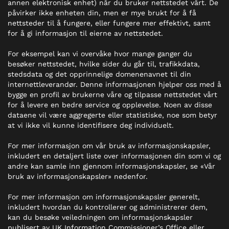
annen elektronisk enhet) når du bruker nettstedet vårt. De
påvirker ikke enheten din, men er mye brukt for å få
nettsteder til å fungere, eller fungere mer effektivt, samt
for å gi informasjon til eierne av nettstedet.
For eksempel kan vi overvåke hvor mange ganger du
besøker nettstedet, hvilke sider du går til, trafikkdata,
stedsdata og det opprinnelige domenenavnet til din
internettleverandør. Denne informasjonen hjelper oss med å
bygge en profil av brukerne våre og tilpasse nettstedet vårt
for å levere en bedre service og opplevelse. Noen av disse
dataene vil være aggregerte eller statistiske, noe som betyr
at vi ikke vil kunne identifisere deg individuelt.
For mer informasjon om vår bruk av informasjonskapsler,
inkludert en detaljert liste over informasjonen din som vi og
andre kan samle inn gjennom informasjonskapsler, se «Vår
bruk av informasjonskapsler» nedenfor.
For mer informasjon om informasjonskapsler generelt,
inkludert hvordan du kontrollerer og administrerer dem,
kan du besøke veiledningen om informasjonskapsler
publisert av UK Information Commissioner’s Office eller