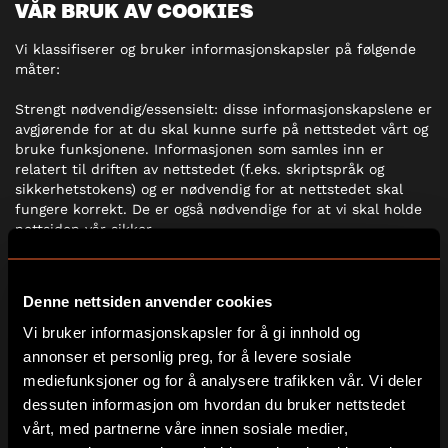
VÅR BRUK AV COOKIES
Vi klassifiserer og bruker informasjonskapsler på følgende
måter:
Strengt nødvendig/essensielt: disse informasjonskapslene er
avgjørende for at du skal kunne surfe på nettstedet vårt og
bruke funksjonene. Informasjonen som samles inn er
relatert til driften av nettstedet (f.eks. skriptspråk og
sikkerhetstokens) og er nødvendig for at nettstedet skal
fungere korrekt. De er også nødvendige for at vi skal holde
nettsiden vår sikker.
Funksjonell: disse informasjonskapslene husker valgene du
har gjort. Dette kan for eksempel inkludere landet du
Denne nettsiden anvender cookies
besøker nettstedet vårt fra, språkpreferansene dine og
eventuelle endringer du har gjort i tekststørrelse og andre
Vi bruker informasjonskapsler for å gi innhold og
deler av nettsidene som du kan tilpasse for å forbedre
annonser et personlig preg, for å levere sosiale
brukeropplevelsen din. Disse informasjonskapslene gjør
mediefunksjoner og for å analysere trafikken vår. Vi deler
besøkene dine på nettstedet vårt mer skreddersydde og
dessuten informasjon om hvordan du bruker nettstedet
relevante for deg.
vårt, med partnerne våre innen sosiale medier,