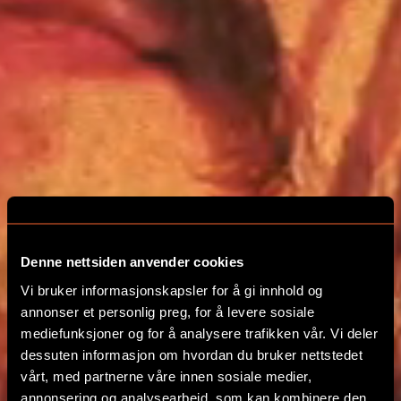
Denne nettsiden anvender cookies
EVENTYRET STARTER
Vi bruker informasjonskapsler for å gi innhold og
HER
annonser et personlig preg, for å levere sosiale
mediefunksjoner og for å analysere trafikken vår. Vi deler
dessuten informasjon om hvordan du bruker nettstedet
ESCAPE HUNT NORGE
vårt, med partnerne våre innen sosiale medier,
annonsering og analysearbeid, som kan kombinere den