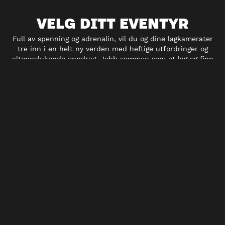
VELG DITT EVENTYR
Full av spenning og adrenalin, vil du og dine lagkamerater
tre inn i en helt ny verden med heftige utfordringer og
altoppslukende oppdrag. Jobb sammen som et lag og finn
ledetråder, løs gåter og fullfør utfordringene før tiden løper
ut. Escape Hunt er ikke noe du observerer, det er noe du
opplever – i hjertet av spenningen.