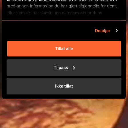
med annen informasjon du har gjort tilgjengelig for dem,
VELG DITT EVENTYR
eller som de har samlet inn gjennom din bruk av
tjenestene deres.
Detaljer
BEDRIFTSARRANGEMENTER
Tillat alle
Tilpass
Ikke tillat