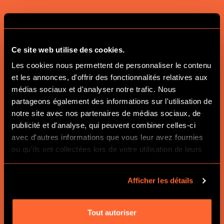
Ce site web utilise des cookies.
RESSOURCES
Les cookies nous permettent de personnaliser le contenu
PÉDAGOGIQUES
et les annonces, d'offrir des fonctionnalités relatives aux
médias sociaux et d'analyser notre trafic. Nous
POUR CRÉER SON
partageons également des informations sur l'utilisation de
notre site avec nos partenaires de médias sociaux, de
PROPRE ESCAPE
publicité et d'analyse, qui peuvent combiner celles-ci
GAME
avec d'autres informations que vous leur avez fournies
ou qu'ils ont collectées lors de votre utilisation de leurs
services.
TÉLÉCHARGER VOTRE GUIDE
Afficher les détails
GRATUIT
Tout autoriser