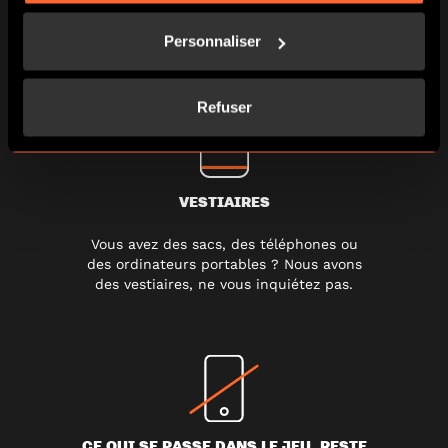
Vous êtes attendus 10 min avant l’horaire
de votre partie pour effectuer le briefing
Personnaliser
Refuser
VESTIAIRES
Vous avez des sacs, des téléphones ou
des ordinateurs portables ? Nous avons
des vestiaires, ne vous inquiétez pas.
CE QUI SE PASSE DANS LE JEU, RESTE