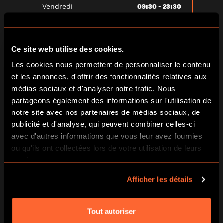
09:30 - 23:30
Vendredi
09:30 - 23:30
Samedi
Ce site web utilise des cookies.
09:30 - 23:30
Dimanche
Les cookies nous permettent de personnaliser le contenu
et les annonces, d'offrir des fonctionnalités relatives aux
médias sociaux et d'analyser notre trafic. Nous
partageons également des informations sur l'utilisation de
INFORMATIONS ESSENTIELLES
notre site avec nos partenaires de médias sociaux, de
POUR LES JOUEURS ESCAPE
publicité et d'analyse, qui peuvent combiner celles-ci
HUNT
avec d'autres informations que vous leur avez fournies
ou qu'ils ont collectées lors de votre utilisation de leurs
services.
Afficher les détails
ARRIVEZ 10 MINUTES AVANT
Tout autoriser