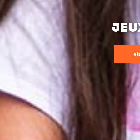
JEU
RÉ