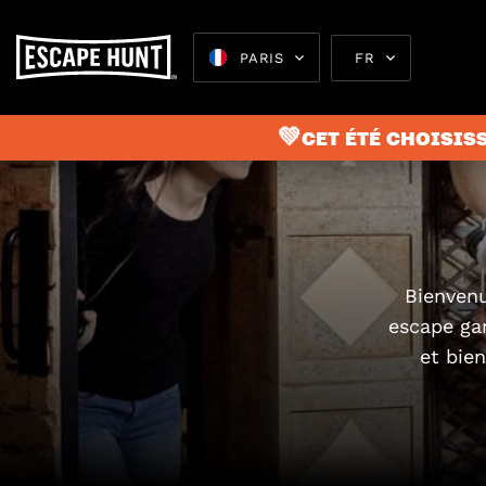
PARIS
FR
💚CET ÉTÉ CHOISISS
Escape 
Bienvenu
escape ga
et bie