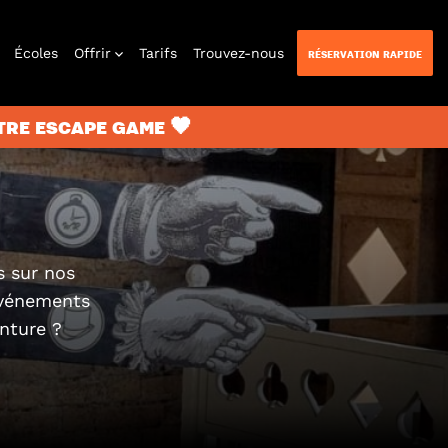
Écoles
Offrir
Tarifs
Trouvez-nous
RÉSERVATION RAPIDE
T
TRE ESCAPE GAME 🖤
n Quest
s sur nos
événements
nture ?