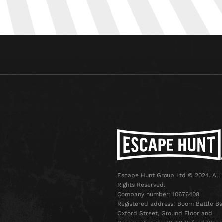
Escape Hunt Group Ltd © 2024. All
Rights Reserved.
Company number: 10676408
Registered address: Boom Battle Ba
Oxford Street, Ground Floor and