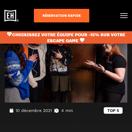
Blog
»
5 sorties pour l’hiver à Paris
RÉSERVATION RAPIDE
💚CHOISISSEZ VOTRE ÉQUIPE POUR -15% SUR VOTRE
ESCAPE GAME 🖤
10 décembre 2021
4 min
TOP 5