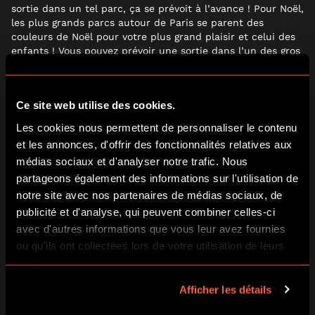
sortie dans un tel parc, ça se prévoit à l’avance ! Pour Noël,
les plus grands parcs autour de Paris se parent des
couleurs de Noël pour votre plus grand plaisir et celui des
enfants ! Vous pouvez prévoir une sortie dans l’un des gros
parcs présents autour de Paris comme le très célèbre
Disneyland Paris
qui vous propose une multitude de
spectacles, parades et animations de Noël. Un moment
Ce site web utilise des cookies.
magique à partager en famille.
Les cookies nous permettent de personnaliser le contenu
VISITER UN MARCHÉ DE NOËL
et les annonces, d'offrir des fonctionnalités relatives aux
médias sociaux et d'analyser notre trafic. Nous
Incontournables de cette période, les marchés de Noël sont
partageons également des informations sur l'utilisation de
la référence des activités à faire en famille pendant le
notre site avec nos partenaires de médias sociaux, de
mois de décembre. Stands de dégustation, artisans et
publicité et d'analyse, qui peuvent combiner celles-ci
boissons chaudes vous attendent sur les différents
avec d'autres informations que vous leur avez fournies
marchés de Noël organisés sur Paris tout au long du mois
ou qu'ils ont collectées lors de votre utilisation de leurs
de décembre. Près de La Défense, Notre-Dame ou encore
au jardin des Tuileries, vous pourrez retrouver des marchés
services.
à thèmes et villages de Noël. Peut-être aurez-vous la
chance d’y rencontrer le Père Noël.
Afficher les détails