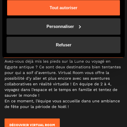
Tout autoriser
DÉCOUVRIR LES DIFFÉRENTS MARCHÉS
TENTER UN VOYAGE EN RÉALITÉ
Personnaliser
VIRTUELLE
Refuser
Avez-vous déjà mis les pieds sur la Lune ou voyagé en
Egypte antique ? Ce sont deux destinations bien tentantes
pour qui a soif d’aventure. Virtual Room vous offre la
possibilité d’y aller et plus encore avec ses aventures
collaboratives en réalité virtuelle ! En équipe de 2 à 4,
voyagez dans l’espace et le temps en famille et tentez de
sauver le monde !
En ce moment, l’équipe vous accueille dans une ambiance
de fête pour la période de Noël !
DÉCOUVRIR VIRTUAL ROOM