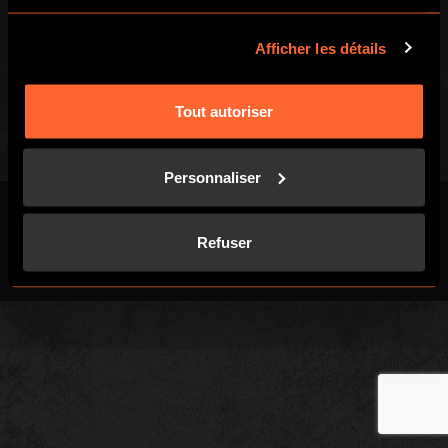
services.
Droit de rétractation
Chèques cadeaux
Afficher les détails
Politique de
confidentialité
Tout autoriser
Personnaliser
Refuser
Conditions Générales
Politique de
Plan du
Cookies
(CGV)
confidentialité
site