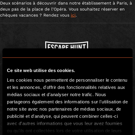
Deux scénarios à découvrir dans notre établissement à Paris, à
deux pas de la place de l’Opéra. Vous souhaitez réserver en
chèques vacances ? Rendez vous
ici
.
Escape Hunt Group Ltd © 2024. All Rights Reserved.
Company number: 10676408
Ce site web utilise des cookies.
Registered address: Boom Battle Bar Oxford Street, Ground Floor and
Les cookies nous permettent de personnaliser le contenu
Basement level, 70-88 Oxford Street, London, W1D 1BS
et les annonces, d'offrir des fonctionnalités relatives aux
médias sociaux et d'analyser notre trafic. Nous
LOCAL
partageons également des informations sur l'utilisation de
Comment jouer
Retrouvez-nous
notre site avec nos partenaires de médias sociaux, de
Événement particuliers
Contact
publicité et d'analyse, qui peuvent combiner celles-ci
avec d'autres informations que vous leur avez fournies
Blog
FAQs
ou qu'ils ont collectées lors de votre utilisation de leurs
Avis clients
Carrières