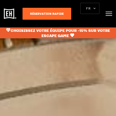
FR
RÉSERVATION RAPIDE
💚CHOISISSEZ VOTRE ÉQUIPE POUR -15% SUR VOTRE
ESCAPE GAME 🖤