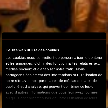
Ce site web utilise des cookies.
Les cookies nous permettent de personnaliser le contenu
et les annonces, d'offrir des fonctionnalités relatives aux
ESCAPE GAME À
médias sociaux et d'analyser notre trafic. Nous
partageons également des informations sur l'utilisation de
PARIS
notre site avec nos partenaires de médias sociaux, de
publicité et d'analyse, qui peuvent combiner celles-ci
avec d'autres informations que vous leur avez fournies
ESCAPE GAME IMMERSIFS
ou qu'ils ont collectées lors de votre utilisation de leurs
services.