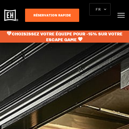
FR
RÉSERVATION RAPIDE
💚CHOISISSEZ VOTRE ÉQUIPE POUR -15% SUR VOTRE
ESCAPE GAME 🖤