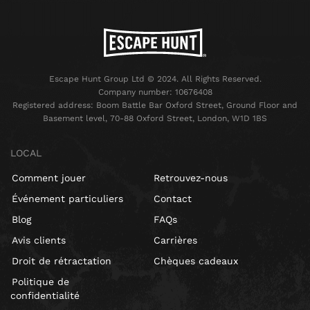
Escape Hunt Group Ltd © 2024. All Rights Reserved.
Company number: 10676408
Registered address: Boom Battle Bar Oxford Street, Ground Floor and
Basement level, 70-88 Oxford Street, London, W1D 1BS
LOCAL
Comment jouer
Retrouvez-nous
Événement particuliers
Contact
Blog
FAQs
Avis clients
Carrières
Droit de rétractation
Chèques cadeaux
Politique de
confidentialité