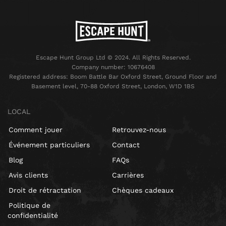
Escape Hunt Group Ltd © 2024. All Rights Reserved.
Company number: 10676408
Registered address: Boom Battle Bar Oxford Street, Ground Floor and
Basement level, 70-88 Oxford Street, London, W1D 1BS
LOCAL
Comment jouer
Retrouvez-nous
Événement particuliers
Contact
Blog
FAQs
Avis clients
Carrières
Droit de rétractation
Chèques cadeaux
Politique de
confidentialité