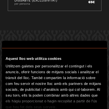
DISSABTE (EXCLUSIVITAT)
65€
per persona
3 JOCS EN 6 SALES: TRIA EL TEU
REPTE!
Aquest lloc web utilitza cookies
Utilitzem galetes per personalitzar el contingut i els
BASATS EN CASOS REALS DE LA
BARCELONA DE 1900
anuncis, oferir funcions de mitjans socials i analitzar el
trànsit del lloc. També compartim la informació sobre
Prepara’t per a una hora intensa de diversió trepidant.
com feu servir el nostre lloc amb els partners de mitjans
socials, de publicitat i d'anàlisis amb qui col·laborem. Al
Tenim 3 jocs en 6 sales – tots disponibles per jugar en
seu torn, ells la poden combinar amb altres dades que
mode competició – de 2 a 68 jugadors.
els hàgiu proporcionat o hagin recopilat a partir de l'ús
Disponible en català, castellà, anglès o francès, 400m2
que heu fet dels seus serveis.