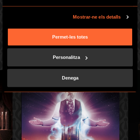
d’instal·lacions, gran sala de celebració, acurada decoració
modernista.
Mostrar-ne els detalls
A 2 minuts de Sagrada Família.
Som la marca líder mundial en Escape Room i el més
popular de Barcelona (100.000 jugadors), amb la qualitat i
Permet-les totes
servei ideal per a grups, esdeveniments i celebracions.
A més, BEGUDA GRATIS per a tots els participants.
Personalitza
Denega