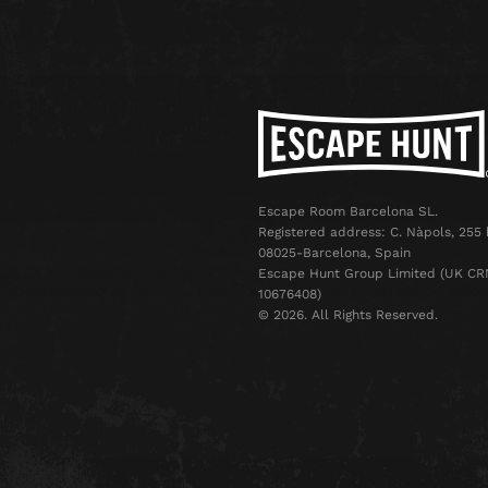
Escape Room Barcelona SL.
Registered address: C. Nàpols, 255 
08025-Barcelona, Spain
Escape Hunt Group Limited (UK CR
10676408)
©️ 2026. All Rights Reserved.