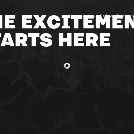
HE EXCITEME
Jocs
Esdeveniments
TARTS HERE