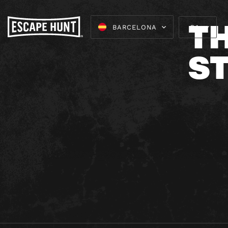
T
BARCELONA
CA
S