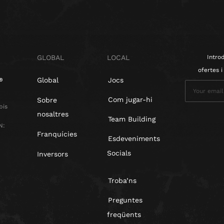
GLOBAL
LOCAL
Intro
ofertes 
Global
Jocs
Com jugar-hi
Sobre
bis
nosaltres
Team Building
N:
Franquícies
Esdeveniments
Socials
Inversors
Troba’ns
Preguntes
freqüents