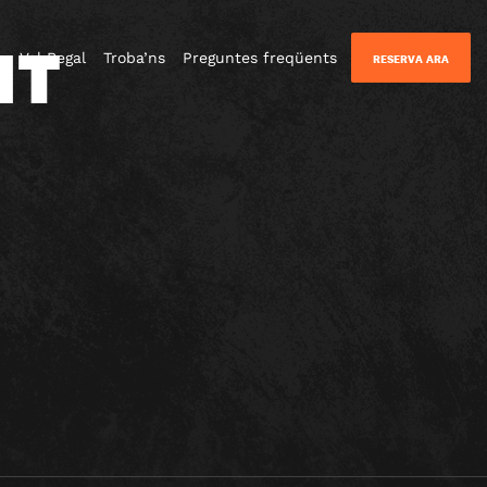
NT
Val Regal
Troba’ns
Preguntes freqüents
RESERVA ARA