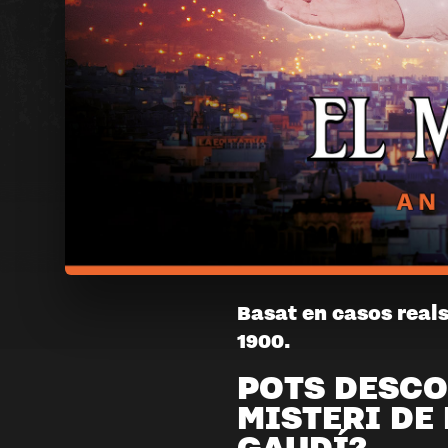
EL
Basat en casos reals
1900.
MISTERI
POTS DESCO
DE
MISTERI DE
GAUDÍ
GAUDÍ?