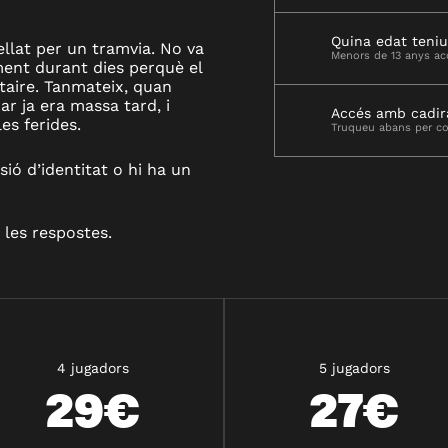
Quina edat teniu
ellat per un tramvia. No va
Menors de 13 anys a
ent durant dies perquè el
aire. Tanmateix, quan
r ja era massa tard, i
Accés amb cadir
es ferides.
Truqueu abans per con
sió d’identitat o hi ha un
les respostes.
4 jugadors
5 jugadors
29€
27€