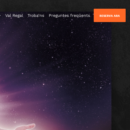
Val Regal
Troba’ns
Preguntes freqüents
RESERVA ARA