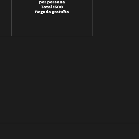
per persona
Total 150€
Beguda gratuïta