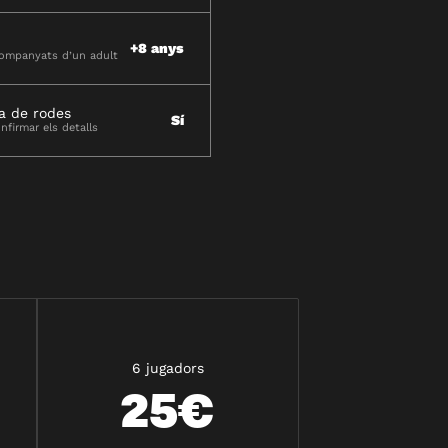
+8 anys
companyats d’un adult
a de rodes
Sí
firmar els detalls
6 jugadors
25€