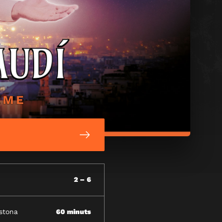
2 – 6
stona
60 minuts