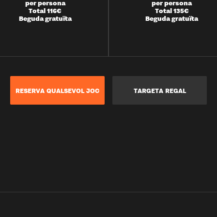
per persona
per persona
Total 116€
Total 135€
Beguda gratuïta
Beguda gratuïta
RESERVA QUALSEVOL JOC
TARGETA REGAL