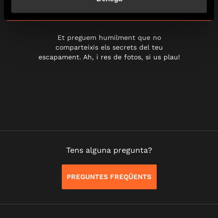
EL QUE PASSA A ESCAPE HUNT, ES
QUEDA A ESCAPE HUNT
Et preguem humilment que no
comparteixis els secrets del teu
escapament. Ah, i res de fotos, si us plau!
Tens alguna pregunta?
PREGUNTES FREQÜENTS