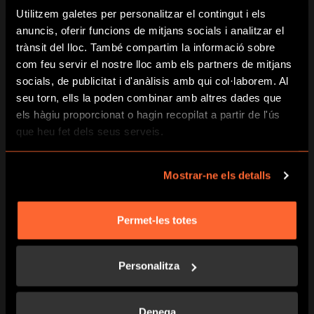
Hunt sense presses.
Utilitzem galetes per personalitzar el contingut i els
anuncis, oferir funcions de mitjans socials i analitzar el
trànsit del lloc. També compartim la informació sobre
com feu servir el nostre lloc amb els partners de mitjans
socials, de publicitat i d'anàlisis amb qui col·laborem. Al
seu torn, ells la poden combinar amb altres dades que
els hàgiu proporcionat o hagin recopilat a partir de l'ús
PODEM TENIR CURA DELS TEUS
que heu fet dels seus serveis.
OBJECTES DE VALOR
Portes bosses, maletes, telèfons o
Mostrar-ne els detalls
portàtils? Nosaltres ens encarregarem
d'ells perquè no hi hagi necessitat de
preocupar-se.
Permet-les totes
Personalitza
Denega