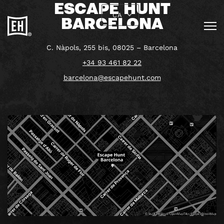
ESCAPE HUNT
CA
BARCELONA
C. Nàpols, 255 bis, 08025 – Barcelona
+34 93 461 82 22
barcelona@escapehunt.com