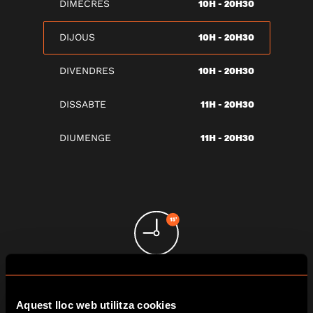
10H - 20H30
DIMECRES
10H - 20H30
DIJOUS
10H - 20H30
DIVENDRES
11H - 20H30
DISSABTE
11H - 20H30
DIUMENGE
ARRIBA 15 MINUTS ABANS
Aquest lloc web utilitza cookies
Així podràs gaudir de l’experiència Escape