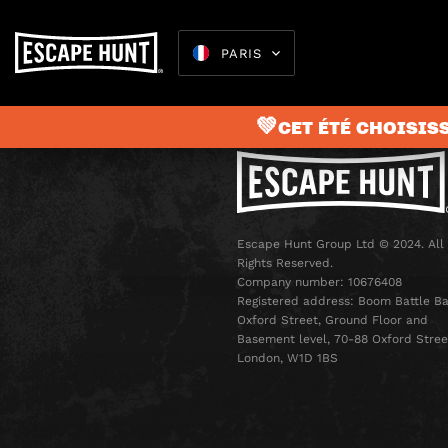
PARIS
💚CET ÉTÉ CHOISISS
Escape 
Escape Hunt Group Ltd © 2024. All
Rights Reserved.
Company number: 10676408
Registered address: Boom Battle Ba
Oxford Street, Ground Floor and
Basement level, 70-88 Oxford Stree
London, W1D 1BS