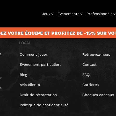
Jeux
Événements
Professionnels
EZ VOTRE ÉQUIPE ET PROFITEZ DE -15% SUR VO
LOCAL
Comment jouer
Retrouvez-nous
games
Anniversaire
Chèque
Team building
Jeux de piste
Enterrement
Coffret
Fêtes de Noël
À jouer chez
Entreprises
Jeu à la
Urba
cadeau
de vie de
cadeau
vous
maison
Événement particuliers
Contact
célibataire
Blog
FAQs
r
Avis clients
Carrières
t,
Droit de rétractation
Chèques cadeaux
Politique de confidentialité