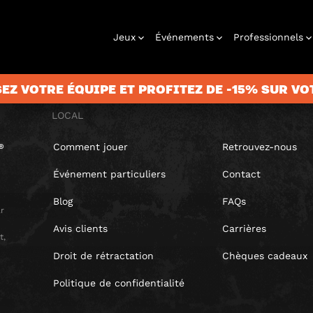
Jeux
Événements
Professionnels
EZ VOTRE ÉQUIPE ET PROFITEZ DE -15% SUR VO
LOCAL
Comment jouer
Retrouvez-nous
games
Anniversaire
Chèque
Team building
Jeux de piste
Enterrement
Coffret
Fêtes de Noël
À jouer chez
Entreprises
Jeu à la
Urba
cadeau
de vie de
cadeau
vous
maison
Événement particuliers
Contact
célibataire
Blog
FAQs
r
Avis clients
Carrières
t,
Droit de rétractation
Chèques cadeaux
Politique de confidentialité