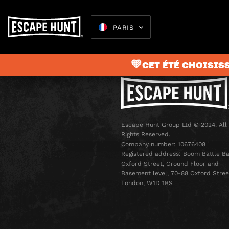
PARIS
💚CET ÉTÉ CHOISISS
Escape 
Escape Hunt Group Ltd © 2024. All
Rights Reserved.
Company number: 10676408
Registered address: Boom Battle Ba
Oxford Street, Ground Floor and
Basement level, 70-88 Oxford Stree
London, W1D 1BS