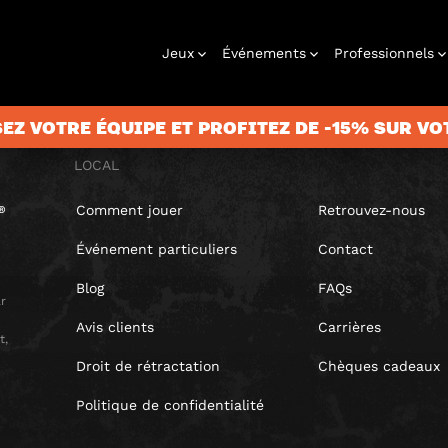
Jeux
Événements
Professionnels
EZ VOTRE ÉQUIPE ET PROFITEZ DE -15% SUR VO
LOCAL
Comment jouer
Retrouvez-nous
games
Anniversaire
Chèque
Team building
Jeux de piste
Enterrement
Coffret
Fêtes de Noël
À jouer chez
Entreprises
Jeu à la
Urba
cadeau
de vie de
cadeau
vous
maison
Événement particuliers
Contact
célibataire
Blog
FAQs
r
Avis clients
Carrières
t,
Droit de rétractation
Chèques cadeaux
Politique de confidentialité