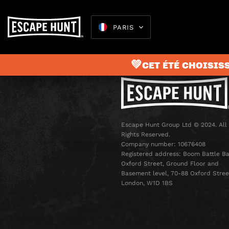
PARIS
💚CET ÉTÉ CHOISISS
Escape 
Escape Hunt Group Ltd © 2024. All
Rights Reserved.
Company number: 10676408
Registered address: Boom Battle Ba
Oxford Street, Ground Floor and
Basement level, 70-88 Oxford Stree
London, W1D 1BS