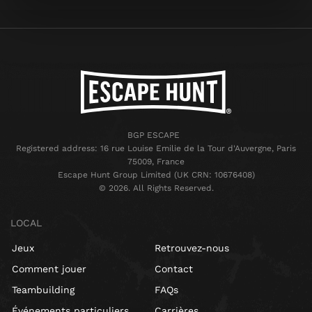
BGP ESCAPE
Registered address: 16 rue Louise Emilie de la Tour d'Auvergne, Paris
75009, France
Escape Hunt Group Limited (UK CRN: 10676408)
©️ 2026. All Rights Reserved.
LOCAL
Jeux
Retrouvez-nous
Comment jouer
Contact
Teambuilding
FAQs
Événements particuliers
Carrières