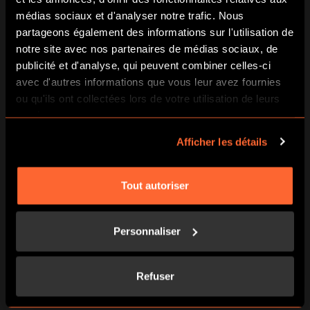
médias sociaux et d'analyser notre trafic. Nous
partageons également des informations sur l'utilisation de
notre site avec nos partenaires de médias sociaux, de
publicité et d'analyse, qui peuvent combiner celles-ci
avec d'autres informations que vous leur avez fournies
ou qu'ils ont collectées lors de votre utilisation de leurs
4 PERSONS 92€
3 PERSONS 84€
services.
Afficher les détails
92,00
€
84,00
€
Tout autoriser
AJOUTER AU PANIER
AJOUTER AU PANIER
Personnaliser
PREVIOUS POST
NEXT POST
Refuser