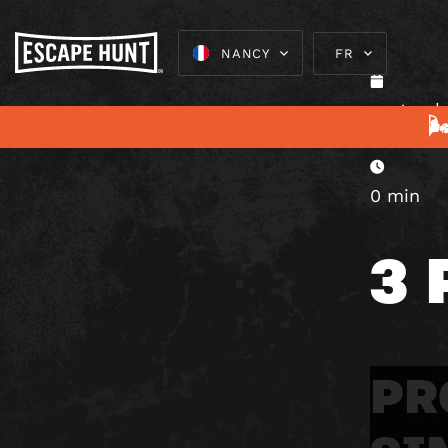
NANCY
FR
septembr

0 min
3
PR