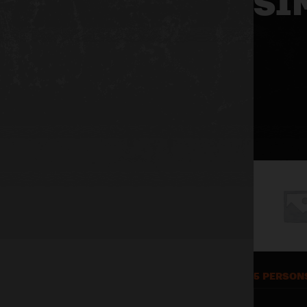
SI
5 PERSON