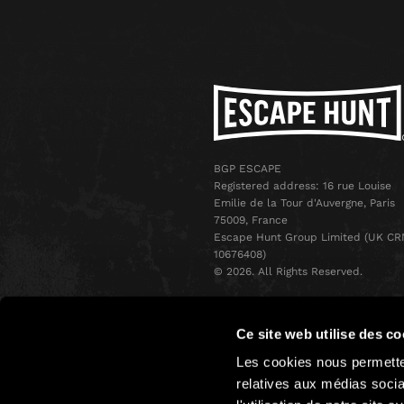
BGP ESCAPE
Registered address: 16 rue Louise
Emilie de la Tour d'Auvergne, Paris
75009, France
Escape Hunt Group Limited (UK CR
10676408)
©️ 2026. All Rights Reserved.
Ce site web utilise des co
Les cookies nous permetten
relatives aux médias socia