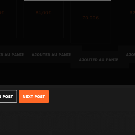
0
€
84,00
€
92
70,00
€
R AU PANIER
AJOUTER AU PANIER
AJO
AJOUTER AU PANIER
S POST
NEXT POST