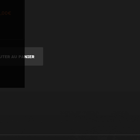
,00
€
UTER AU PANIER