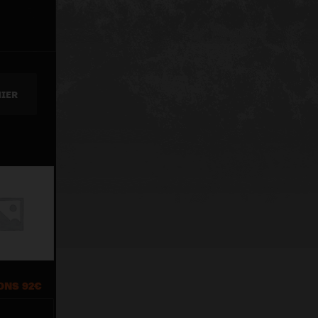
NIER
ONS 92€