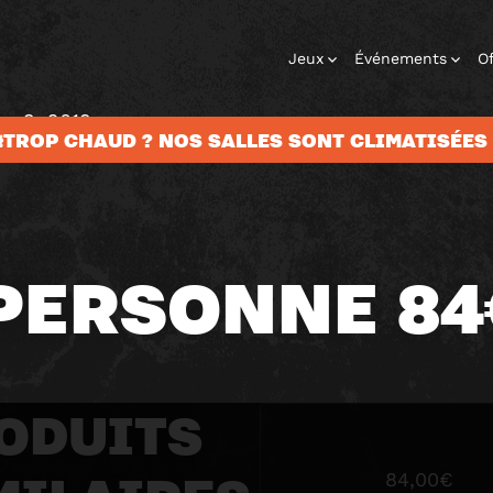
Jeux
Événements
Of
e 3, 2019
️TROP CHAUD ? NOS SALLES SONT CLIMATISÉES 
 PERSONNE 84
ODUITS
84,00
€