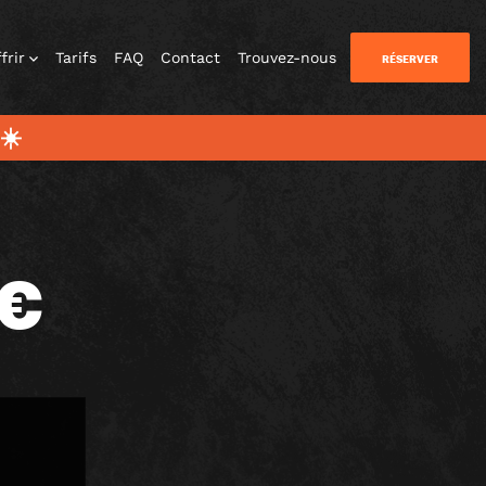
frir
Tarifs
FAQ
Contact
Trouvez-nous
RÉSERVER
☀️
€