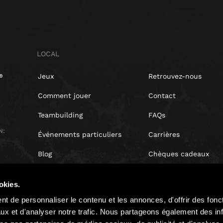
LOCAL
Jeux
Retrouvez-nous
Comment jouer
Contact
Teambuilding
FAQs
N:
Événements particuliers
Carrières
Blog
Chèques cadeaux
Avis clients
Coffret cadeau
okies.
Droit de rétractation
t de personnaliser le contenu et les annonces, d'offrir des fonct
ux et d'analyser notre trafic. Nous partageons également des in