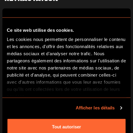
Pour exercer ce droit, le consommateur peut remplir le
formulaire de rétractation disponible sur cette page
ou envoyer toute déclaration dénuée d’ambiguïté exprimant
sa volonté de se rétracter.
Ce site web utilise des cookies.
Les cookies nous permettent de personnaliser le contenu
Un accusé de réception sera envoyé au consommateur
et les annonces, d'offrir des fonctionnalités relatives aux
après traitement de sa demande.
médias sociaux et d'analyser notre trafic. Nous
5. TRAITEMENT DES DEMANDES
partageons également des informations sur l'utilisation de
notre site avec nos partenaires de médias sociaux, de
Les demandes sont traitées dans les meilleurs délais. En
publicité et d'analyse, qui peuvent combiner celles-ci
cas d’acceptation, le remboursement est effectué via le
avec d'autres informations que vous leur avez fournies
moyen de paiement initial.
ou qu'ils ont collectées lors de votre utilisation de leurs
6. FORMULAIRE DE CONTACT
services.
Afficher les détails
Nom - Prénom*
Tout autoriser
Email*