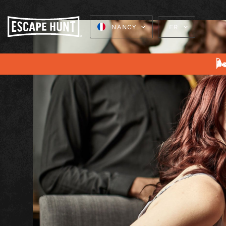
NANCY
FR
