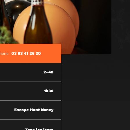
03 83 41 26 20
phone
2-40
1h30
Escape Hunt Nancy
Tous les jours