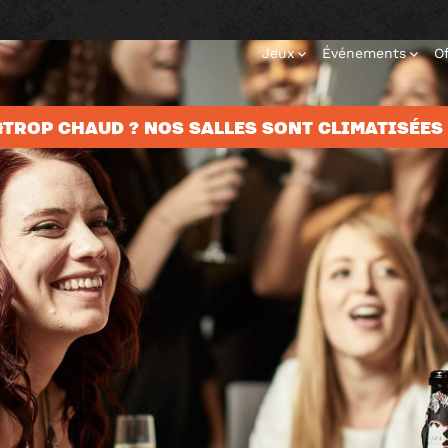
Jeux
Événements
Of
️TROP CHAUD ? NOS SALLES SONT CLIMATISÉES 