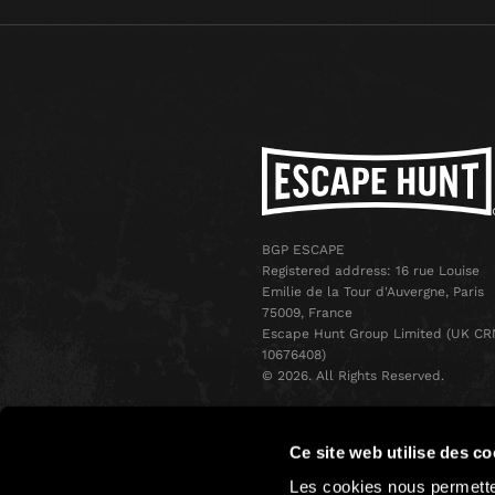
BGP ESCAPE
Registered address: 16 rue Louise
Emilie de la Tour d'Auvergne, Paris
75009, France
Escape Hunt Group Limited (UK CR
10676408)
©️ 2026. All Rights Reserved.
Ce site web utilise des co
Les cookies nous permetten