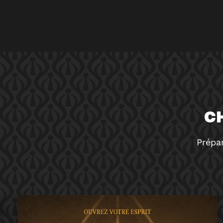
C
Prépa