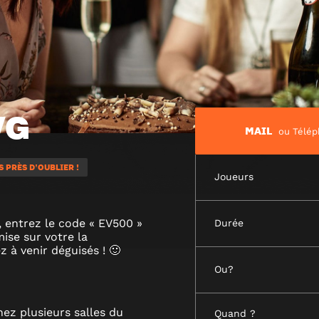
VG
MAIL
ou Télé
 PRÈS D'OUBLIER !
Joueurs
 entrez le code « EV500 »
Durée
ise sur votre la
z à venir déguisés ! 🙂
Ou?
nez plusieurs salles du
Quand ?