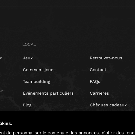
LOCAL
Jeux
Retrouvez-nous
Comment jouer
Contact
Teambuilding
FAQs
N:
Événements particuliers
Carrières
Blog
Chèques cadeaux
Avis clients
Coffret cadeau
okies.
Droit de rétractation
t de personnaliser le contenu et les annonces, d'offrir des fonct