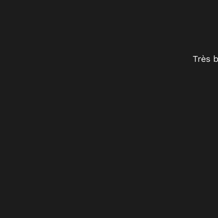
et franchement c’était le
Très 
nant Bordeaux !