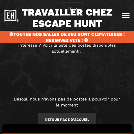
`
TRAVAILLER CHEZ
FR
ESCAPE HUNT
❄️TOUTES NOS SALLES DE JEU SONT CLIMATISÉES !
Rejoindre notre fabuleuse équipe vous
RÉSERVEZ VITE ! ❄️
intéresse ? Voici la liste des postes disponibles
actuellement :
Désolé, nous n'avons pas de postes à pourvoir pour
le moment
RETOUR PAGE D'ACCUEIL