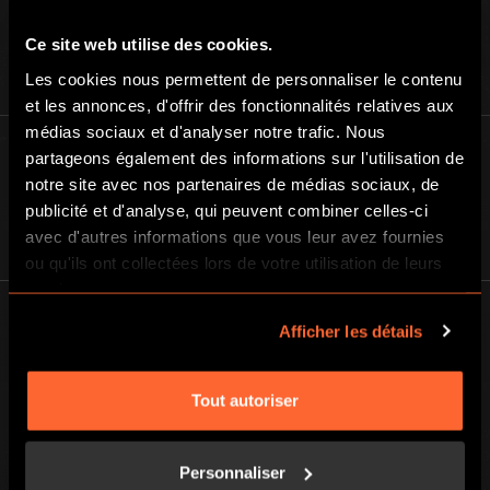
Ce site web utilise des cookies.
Les cookies nous permettent de personnaliser le contenu
et les annonces, d'offrir des fonctionnalités relatives aux
médias sociaux et d'analyser notre trafic. Nous
partageons également des informations sur l'utilisation de
En savoir d’avantage sur Escape Hunt
notre site avec nos partenaires de médias sociaux, de
publicité et d'analyse, qui peuvent combiner celles-ci
À PROPOS
avec d'autres informations que vous leur avez fournies
ou qu'ils ont collectées lors de votre utilisation de leurs
services.
Afficher les détails
Tout autoriser
BGP ESCAPE
Registered address: 16 rue Louise Emilie de la Tour d'Auvergne, Paris
75009, France
Personnaliser
Escape Hunt Group Limited (UK CRN: 10676408)