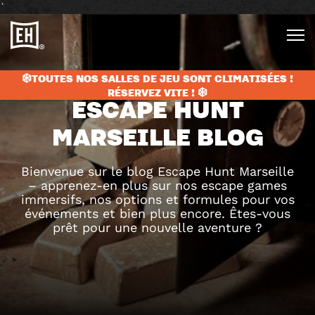
`
❄️TOUTES NOS SALLES DE JEU SONT CLIMATISÉES !
RÉSERVEZ VITE ! ❄️
ESCAPE HUNT
MARSEILLE BLOG
Bienvenue sur le blog Escape Hunt Marseille
– apprenez-en plus sur nos escape games
immersifs, nos options et formules pour vos
événements et bien plus encore. Êtes-vous
prêt pour une nouvelle aventure ?