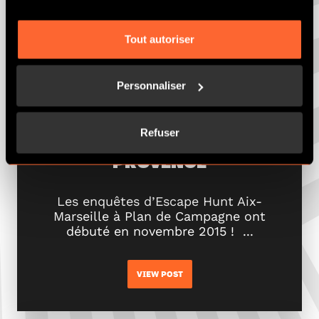
Tout autoriser
Personnaliser
octobre 9, 2015
2 min
Refuser
8 SALLES AU COEUR DE LA
PROVENCE
Les enquêtes d’Escape Hunt Aix-
Marseille à Plan de Campagne ont
débuté en novembre 2015 ! ...
VIEW POST