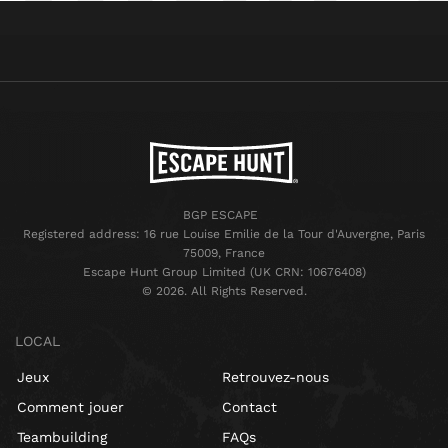
BGP ESCAPE
Registered address: 16 rue Louise Emilie de la Tour d'Auvergne, Paris
75009, France
Escape Hunt Group Limited (UK CRN: 10676408)
©️ 2026. All Rights Reserved.
LOCAL
Jeux
Retrouvez-nous
Comment jouer
Contact
Teambuilding
FAQs