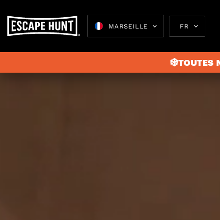
`
MARSEILLE
FR
❄️TOUTES N