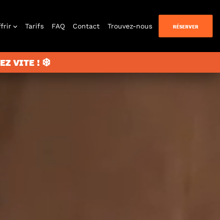
frir
Tarifs
FAQ
Contact
Trouvez-nous
RÉSERVER
Z VITE ! ❄️