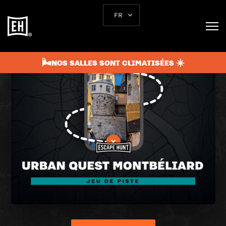
FR
🌬️NOS SALLES SONT CLIMATISÉES ☀️