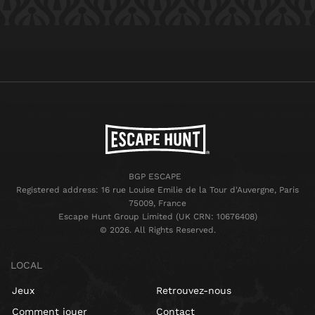
BGP ESCAPE
Registered address: 16 rue Louise Emilie de la Tour d'Auvergne, Paris
75009, France
Escape Hunt Group Limited (UK CRN: 10676408)
©️ 2026. All Rights Reserved.
LOCAL
Jeux
Retrouvez-nous
Comment jouer
Contact