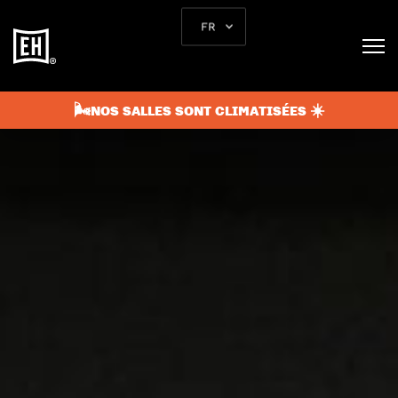
FR
🌬️NOS SALLES SONT CLIMATISÉES ☀️