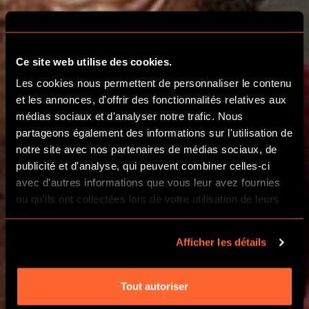
Ce site web utilise des cookies.
FÊTES DE NOËL À
Les cookies nous permettent de personnaliser le contenu
et les annonces, d'offrir des fonctionnalités relatives aux
BELFORT
médias sociaux et d'analyser notre trafic. Nous
partageons également des informations sur l'utilisation de
notre site avec nos partenaires de médias sociaux, de
UN ÉVÉNEMENT D'ENTREPRISE
publicité et d'analyse, qui peuvent combiner celles-ci
UNIQUE
avec d'autres informations que vous leur avez fournies
ou qu'ils ont collectées lors de votre utilisation de leurs
services.
APPELER 03 84 46 29 05
Afficher les détails
Tout autoriser
EN SAVOIR PLUS