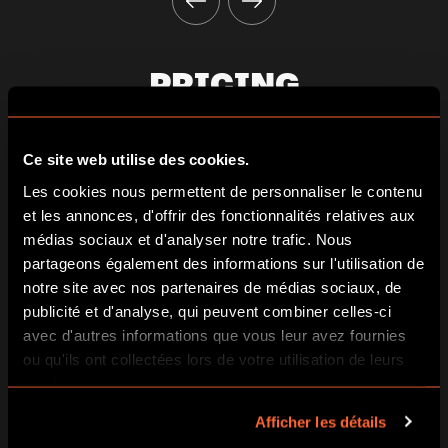
PRICING
2 joueurs
Ce site web utilise des cookies.
Les cookies nous permettent de personnaliser le contenu
JOUEURS
36€
et les annonces, d'offrir des fonctionnalités relatives aux
par personne
médias sociaux et d'analyser notre trafic. Nous
partageons également des informations sur l'utilisation de
notre site avec nos partenaires de médias sociaux, de
3 joueurs
publicité et d'analyse, qui peuvent combiner celles-ci
avec d'autres informations que vous leur avez fournies
JOUEURS
28€
ou qu'ils ont collectées lors de votre utilisation de leurs
par personne
services.
Afficher les détails
4 joueurs