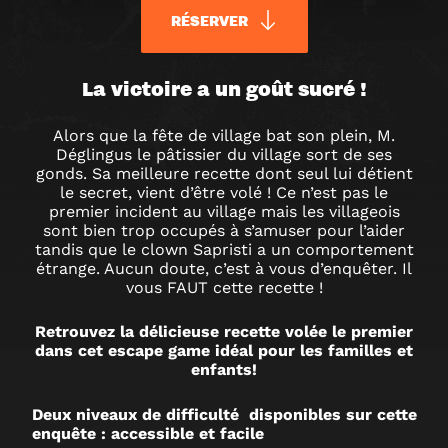
RÉSERVER
L’ATELIER
La victoire a un goût sucré !
Alors que la fête de village bat son plein, M.
DES
Déglingus le pâtissier du village sort de ses
gonds. Sa meilleure recette dont seul lui détient
GOURMANDISES
le secret, vient d’être volé ! Ce n’est pas le
premier incident au village mais les villageois
sont bien trop occupés à s’amuser pour l’aider
ESCAPE
tandis que le clown Sapristi a un comportement
étrange. Aucun doute, c’est à vous d’enquêter. Il
vous FAUT cette recette !
GAME
Retrouvez la délicieuse recette volée le premier
À
dans cet escape game idéal pour les familles et
enfants!
BELFORT
Deux niveaux de difficulté disponibles sur cette
enquête : accessible et facile