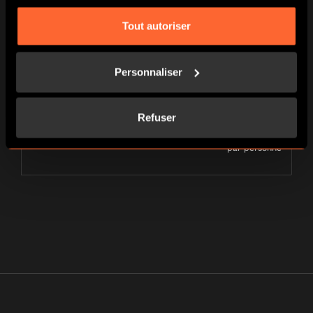
Tout autoriser
JOUEURS
24€
par personne
Personnaliser
5 joueurs
Refuser
JOUEURS
21€
par personne