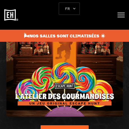
FR
🌬️NOS SALLES SONT CLIMATISÉES ☀️