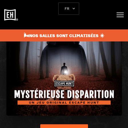
FR
🌬️NOS SALLES SONT CLIMATISÉES ☀️