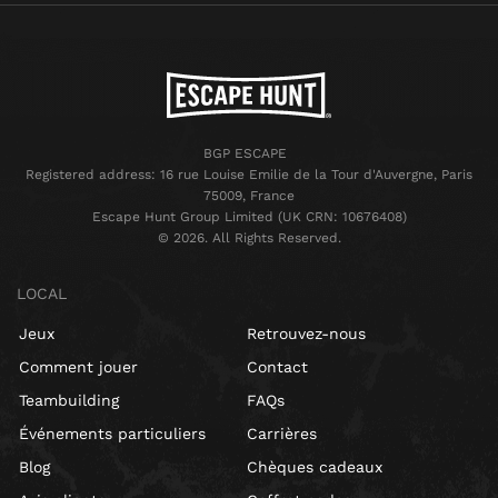
BGP ESCAPE
Registered address: 16 rue Louise Emilie de la Tour d'Auvergne, Paris
75009, France
Escape Hunt Group Limited (UK CRN: 10676408)
©️ 2026. All Rights Reserved.
LOCAL
Jeux
Retrouvez-nous
Comment jouer
Contact
Teambuilding
FAQs
Événements particuliers
Carrières
Blog
Chèques cadeaux