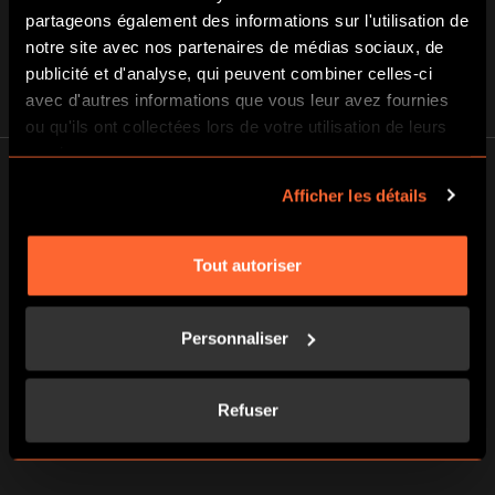
partageons également des informations sur l'utilisation de
notre site avec nos partenaires de médias sociaux, de
publicité et d'analyse, qui peuvent combiner celles-ci
avec d'autres informations que vous leur avez fournies
ou qu'ils ont collectées lors de votre utilisation de leurs
services.
Afficher les détails
Tout autoriser
A FAIRE ABSOLUMENT
Une immersion totale et un accueil au top !
Personnaliser
Mélanie S.
Refuser