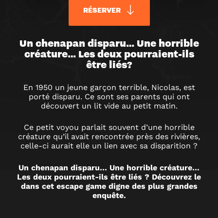
RÉSERVER
MYSTÉRIEUSE
Un chenapan disparu… Une horrible
créature… Les deux pourraient-ils
être liés?
DISPARITION
En 1950 un jeune garçon terrible, Nicolas, est
ESCAPE
porté disparu. Ce sont ses parents qui ont
découvert un lit vide au petit matin.
GAME
Ce petit voyou parlait souvent d’une horrible
créature qu’il avait rencontrée près des rivières,
À
celle-ci aurait elle un lien avec sa disparition ?
Un chenapan disparu… Une horrible créature…
BELFORT
Les deux pourraient-ils être liés ? Découvrez le
dans cet escape game digne des plus grandes
enquête.