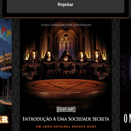
acelerado.
Rejeitar