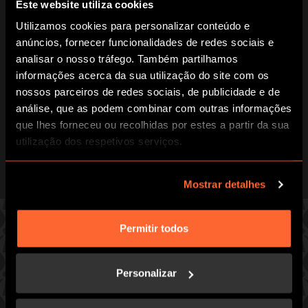
Este website utiliza cookies
sociedade secreta. É um puzzle difícil de começar, mas
bem estruturado e com enigmas imaginativos. Foi uma
Utilizamos cookies para personalizar conteúdo e
noite divertida e desafiante, dava vontade de continuar a
anúncios, fornecer funcionalidades de redes sociais e
jogar 😉
analisar o nosso tráfego. Também partilhamos
Seaside61884816252
informações acerca da sua utilização do site com os
nossos parceiros de redes sociais, de publicidade e de
análise, que as podem combinar com outras informações
que lhes forneceu ou recolhidas por estes a partir da sua
utilização dos respetivos serviços.
Mostrar detalhes
Permitir todos
ESCOLHE UMA DAS NOSSAS SALAS
IMERSIVAS
Personalizar
Prepara-te para uma hora intensa de diversão e de coração