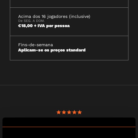
Acima dos 16 jogadores (inclusive)
De SEG. A DOM.
€18,00 + IVA por pessoa
Fins-de-semana
Aplicam-se os preços standard
DESAFIANTE
Participei com um grupo de amigos na Introdução a uma