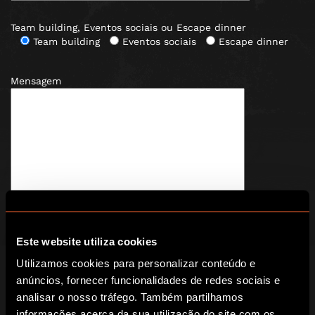
Team building, Eventos sociais ou Escape dinner
Team building
Eventos sociais
Escape dinner
Mensagem
Este website utiliza cookies
Utilizamos cookies para personalizar conteúdo e
Clica aqui para receber novidades
, ofertas e
promoções do Escape Hunt por email. Para mais
anúncios, fornecer funcionalidades de redes sociais e
informações sobre como usamos as suas informações, leia
analisar o nosso tráfego. Também partilhamos
nossa
política de privacidade
.
informações acerca da sua utilização do site com os