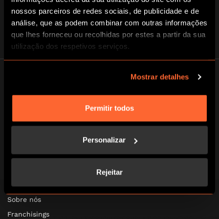
nossos parceiros de redes sociais, de publicidade e de
análise, que as podem combinar com outras informações
que lhes forneceu ou recolhidas por estes a partir da sua
utilização dos respetivos serviços.
Mostrar detalhes
Permitir todos
Escape Hunt Group Ltd © 2024. All Rights Reserved. Company number:
10676408
Personalizar
Registered address: Belmont House, Station Way, Crawley, RH10 1JA
GLOBAL
Rejeitar
Global
Sobre nós
Franchisings