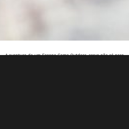
A aventura de um Escape Game Outdoor, serve não só para
escapar dos problemas do quotidiano e entrar por
momentos num mundo de fantasia, como também
fortelece o espírito de equipa e a comunicação e
pensamento crítico, num ambiente ao ar livre e por locais
emblemáticos do Porto. Escolha um horário conveniente e o
local de partida é a Praça da Batalha! Os jogos são feitos
para equipas até 6 pessoas mas é possível ter várias
equipas em simultâneo a jogar os mesmos jogos! No final
existe sempre um resumo sobre os resultados e
classificações!