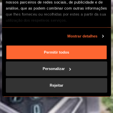
nossos parceiros de redes sociais, de publicidade e de
análise, que as podem combinar com outras informações
EVENTOS
que lhes forneceu ou recolhidas por estes a partir da sua
EMPRESARIAIS
utilização dos respetivos serviços.
Mostrar detalhes
ATIVIDADES DE TEAM BUILDING 5*
Permitir todos
Personalizar
Rejeitar