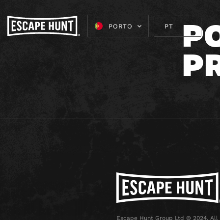
PO
PORTO
P
Escape Hunt Group Ltd © 2024. All