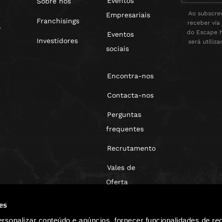
Eventos
Sobre nós
Ao subscrev
Empresariais
Franchisings
receber via
,
do Escape h
Eventos
Investidores
será utiliz
sociais
Encontra-nos
Contacta-nos
Perguntas
frequentes
Recrutamento
Vales de
Oferta
Blog
es
rsonalizar conteúdo e anúncios, fornecer funcionalidades de re