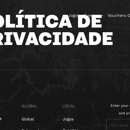
LÍTICA DE
Jogos
Eventos
Vouchers O
RIVACIDADE
GLOBAL
LOCAL
Enter your 
and pr
Global
Jogos