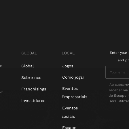
GLOBAL
LOCAL
Enter your 
and pr
Global
Jogos
Como jogar
Sobre nós
Ao subscrev
Eventos
Franchisings
receber via
N:
do Escape h
Empresariais
Investidores
será utiliz
Eventos
sociais
Escape