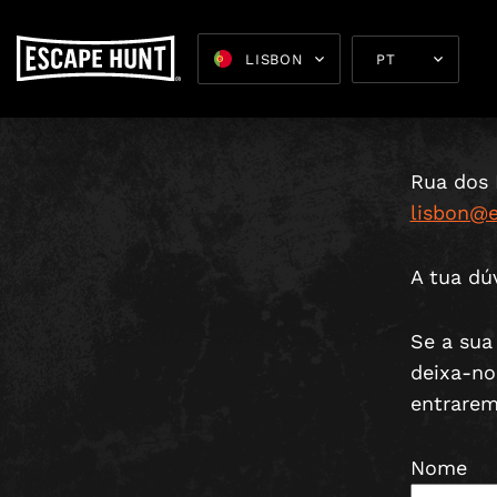
C
LISBON
Rua dos 
lisbon@
A tua dú
Se a sua
deixa-no
entrarem
Nome