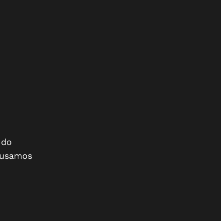
 do
 usamos