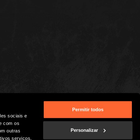
Permitir todos
des sociais e
te com os
Personalizar
om outras
tivos serviços.