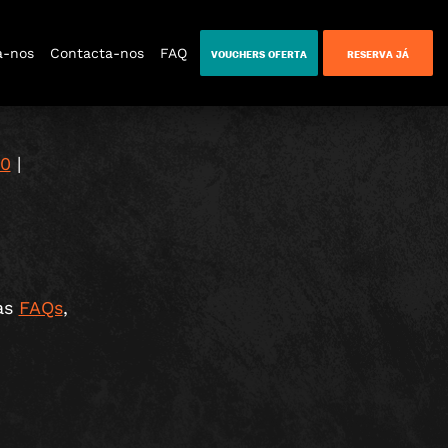
S
a-nos
Contacta-nos
FAQ
VOUCHERS OFERTA
RESERVA JÁ
60
|
sas
FAQs
,