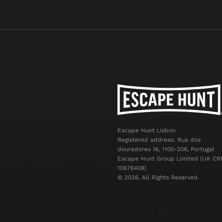
Escape Hunt Lisbon
Registered address: Rua dos
douradores 16, 1100-206, Portugal
Escape Hunt Group Limited (UK CR
10676408)
©️ 2026. All Rights Reserved.