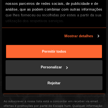
Investidores
nossos parceiros de redes sociais, de publicidade e de
análise, que as podem combinar com outras informações
LOCAL
que lhes forneceu ou recolhidas por estes a partir da sua
utilização dos respetivos serviços.
Jogos
Encontra-nos
Como jogar
Contacta-nos
Mostrar detalhes
Eventos Empresariais
Perguntas frequentes
Eventos sociais
Recrutamento
Escape Dinner
Vales de Oferta
Permitir todos
Blog
Personalizar
Enter your email address to receive news, offers and promotions from
Escape Hunt by email
Rejeitar
Ao subscrever à nossa lista está a concordar em receber via email
ofertas e promoções por parte do Escape hunt. Qualquer informação