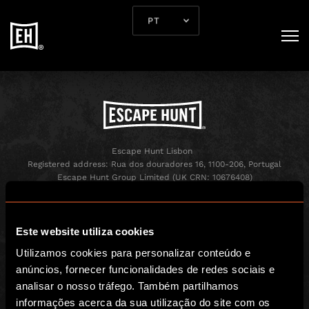
TERMOS E CONDIÇÕES
Escape Hunt Lisbon
Registered address: Rua dos douradores 16, 1100-206, Portugal
Escape Hunt Group Limited (UK CRN: 10676408)
©️ 2026. All Rights Reserved.
GLOBAL
Este website utiliza cookies
Global
Utilizamos cookies para personalizar conteúdo e
anúncios, fornecer funcionalidades de redes sociais e
Sobre nós
analisar o nosso tráfego. Também partilhamos
Franchisings
informações acerca da sua utilização do site com os