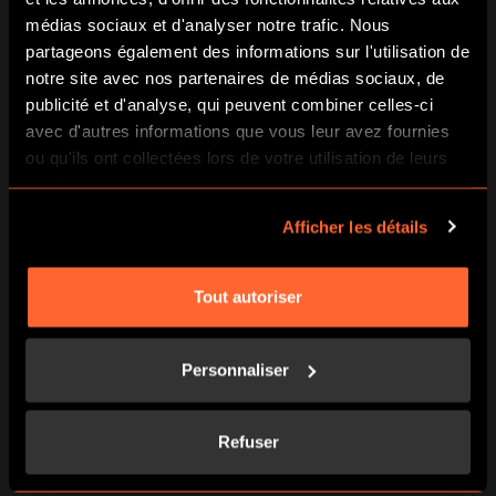
médias sociaux et d'analyser notre trafic. Nous
partageons également des informations sur l'utilisation de
notre site avec nos partenaires de médias sociaux, de
publicité et d'analyse, qui peuvent combiner celles-ci
avec d'autres informations que vous leur avez fournies
ou qu'ils ont collectées lors de votre utilisation de leurs
THE LAND OF MYSTERIES
LE TEST ULTIME
services.
Afficher les détails
1,00
€
1,00
€
Tout autoriser
AJOUTER AU PANIER
AJOUTER AU PANIER
Personnaliser
PREVIOUS POST
Refuser