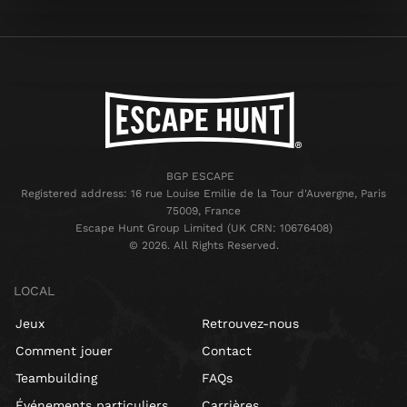
BGP ESCAPE
Registered address: 16 rue Louise Emilie de la Tour d'Auvergne, Paris
75009, France
Escape Hunt Group Limited (UK CRN: 10676408)
©️ 2026. All Rights Reserved.
LOCAL
Jeux
Retrouvez-nous
Comment jouer
Contact
Teambuilding
FAQs
Événements particuliers
Carrières